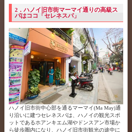
2．ハノイ旧市街マーマイ通りの高級ス
パはココ「セレネスパ」
ハノイ旧市街中心部を通るマーマイ(Ma May)通
り沿いに建つセレネスパは、ハノイの観光スポ
ットであるホアンキエム湖やドンスアン市場か
ら徒歩圏内になり、ハノイ旧市街観光の途中に