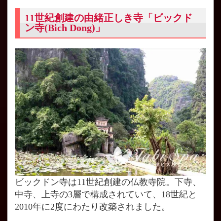
11世紀創建の由緒正しき寺「ビックド
ン寺(Bich Dong)」
ビックドン寺は11世紀創建の仏教寺院。下寺、
中寺、上寺の3層で構成されていて、18世紀と
2010年に2度にわたり改築されました。