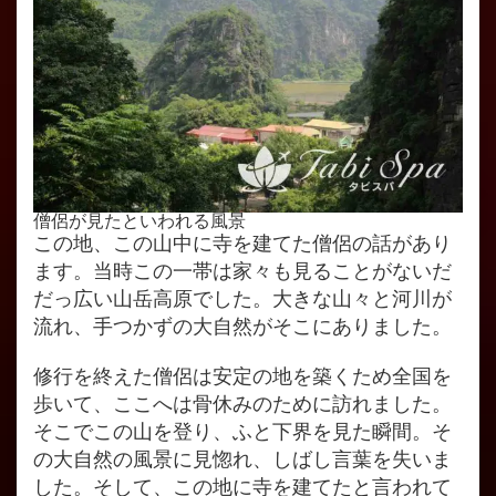
僧侶が見たといわれる風景
この地、この山中に寺を建てた僧侶の話があり
ます。当時この一帯は家々も見ることがないだ
だっ広い山岳高原でした。大きな山々と河川が
流れ、手つかずの大自然がそこにありました。
修行を終えた僧侶は安定の地を築くため全国を
歩いて、ここへは骨休みのために訪れました。
そこでこの山を登り、ふと下界を見た瞬間。そ
の大自然の風景に見惚れ、しばし言葉を失いま
した。そして、この地に寺を建てたと言われて