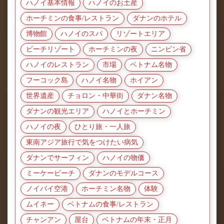
ハノイ基本情報
ハノイのお土産
ホーチミンの食事/レストラン
ダナンのホテル
博物館
ハノイのスパ
リゾートエリア
ビーチリゾート
ホーチミンの夜
ニンビン省
ハノイのレストラン
市場
ベトナム名物
フーコック島
ハノイ名物
ホイアン
世界遺産
チョロン・中華街
ダナン名物
ダナンの観光エリア
ハノイとホーチミン
ハノイの夜
ひとり旅・一人旅
東南アジア旅行で気をつけたい病気
ダナンでサーフィン
ハノイの物価
ミーケービーチ
ダナンのモデルコース
ノイバイ空港
ホーチミン名物
体験
ムイネー
ベトナムの食事/レストラン
チャンアン
屋台
ベトナムの年末・正月