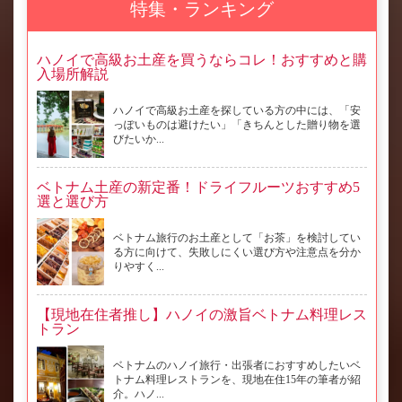
特集・ランキング
ハノイで高級お土産を買うならコレ！おすすめと購
入場所解説
ハノイで高級お土産を探している方の中には、「安
っぽいものは避けたい」「きちんとした贈り物を選
びたいか...
ベトナム土産の新定番！ドライフルーツおすすめ5
選と選び方
ベトナム旅行のお土産として「お茶」を検討してい
る方に向けて、失敗しにくい選び方や注意点を分か
りやすく...
【現地在住者推し】ハノイの激旨ベトナム料理レス
トラン
ベトナムのハノイ旅行・出張者におすすめしたいベ
トナム料理レストランを、現地在住15年の筆者が紹
介。ハノ...