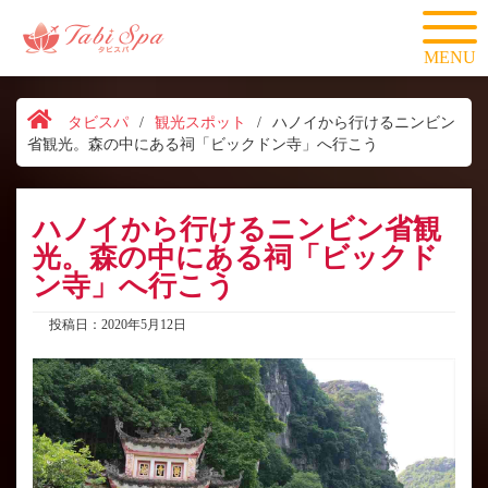
MENU
タビスパ
/
観光スポット
/
ハノイから行けるニンビン
省観光。森の中にある祠「ビックドン寺」へ行こう
ハノイから行けるニンビン省観
光。森の中にある祠「ビックド
ン寺」へ行こう
投稿日：2020年5月12日