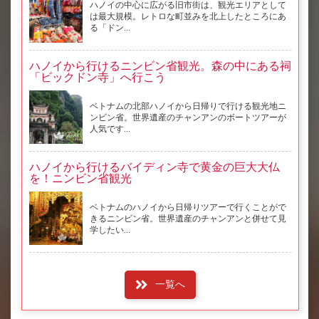
ハノイの中心に広がる旧市街は、観光エリアとして
は最大規模。レトロな町並みを北上したところにあ
る「ドン...
ハノイから行けるニンビン省観光。森の中にある祠
「ビックドン寺」へ行こう
ベトナムの北部ハノイから日帰りで行ける観光地ニ
ンビン省。世界遺産のチャンアンのボートツアーが
人気です...
ハノイから行けるバイディン寺で黄金の巨大大仏
を！ニンビン省観光
ベトナムのハノイから日帰りツアーで行くことがで
きるニンビン省。世界遺産のチャンアンと併せて見
学したい...
一覧へ