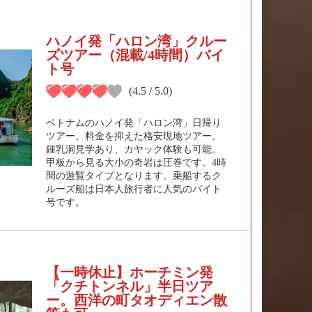
ハノイ発「ハロン湾」クルー
ズツアー（混載/4時間）バイ
ト号
(4.5 / 5.0)
ベトナムのハノイ発「ハロン湾」日帰り
ツアー。料金を抑えた格安現地ツアー。
鍾乳洞見学あり、カヤック体験も可能。
甲板から見る大小の奇岩は圧巻です。4時
間の遊覧タイプとなります。乗船するク
ルーズ船は日本人旅行者に人気のバイト
号です。
【一時休止】ホーチミン発
「クチトンネル」半日ツア
ー。西洋の町タオディエン散