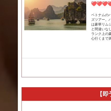
ベトナムの
ズツアー。
は豪華リム
と間違いな
ランク上の
心行くまで
【即