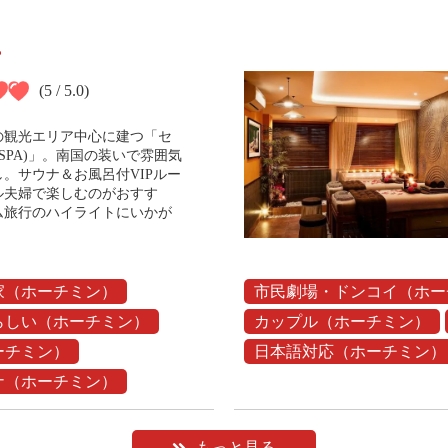
(5 / 5.0)
の観光エリア中心に建つ「セ
 SPA)」。南国の装いで雰囲気
。サウナ＆お風呂付VIPルー
ル夫婦で楽しむのがおすす
ム旅行のハイライトにいかが
。
家（ホーチミン）
市民劇場・ドンコイ（ホー
らしい（ホーチミン）
カップル（ホーチミン）
ーチミン）
日本語対応（ホーチミン）
ナ（ホーチミン）
もっと見る