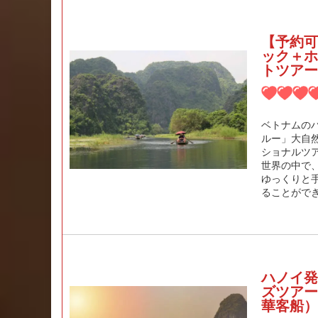
【予約可
ック＋ホ
トツアー
ベトナムの
ルー」大自
ショナルツ
世界の中で
ゆっくりと
ることがで
ハノイ発
ズツアー
華客船）