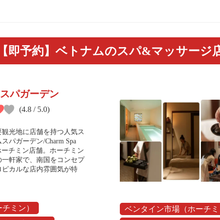
【即予約】ベトナムのスパ&マッサージ
スパガーデン
(4.8 / 5.0)
要観光地に店舗を持つ人気ス
パガーデン/Charm Spa
」のホーチミン店舗。ホーチミン
の一軒家で、南国をコンセプ
ロピカルな店内雰囲気が特
ーチミン）
ベンタイン市場（ホーチミ