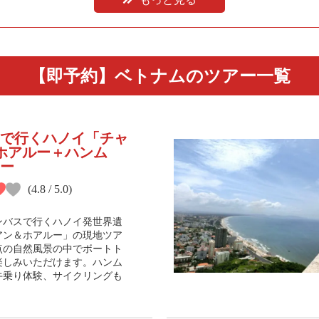
【即予約】ベトナムのツアー一覧
で行くハノイ「チャ
ホアルー＋ハンム
ー
(4.8 / 5.0)
ンバスで行くハノイ発世界遺
アン＆ホアルー」の現地ツア
点の自然風景の中でボートト
楽しみいただけます。ハンム
牛乗り体験、サイクリングも