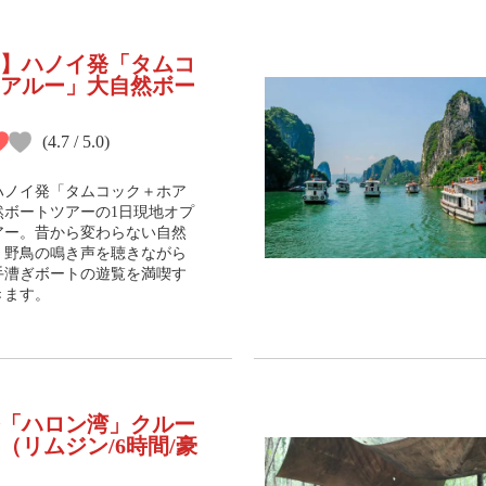
】ハノイ発「タムコ
アルー」大自然ボー
(4.7 / 5.0)
ハノイ発「タムコック＋ホア
然ボートツアーの1日現地オプ
アー。昔から変わらない自然
、野鳥の鳴き声を聴きながら
手漕ぎボートの遊覧を満喫す
きます。
「ハロン湾」クルー
（リムジン/6時間/豪