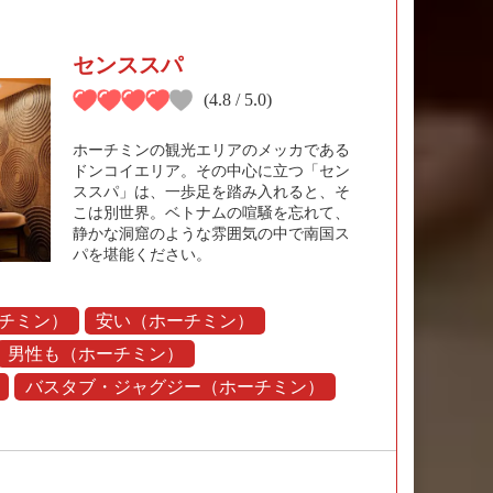
センススパ
(4.8 / 5.0)
ホーチミンの観光エリアのメッカである
ドンコイエリア。その中心に立つ「セン
ススパ」は、一歩足を踏み入れると、そ
こは別世界。ベトナムの喧騒を忘れて、
静かな洞窟のような雰囲気の中で南国ス
パを堪能ください。
チミン）
安い（ホーチミン）
男性も（ホーチミン）
バスタブ・ジャグジー（ホーチミン）