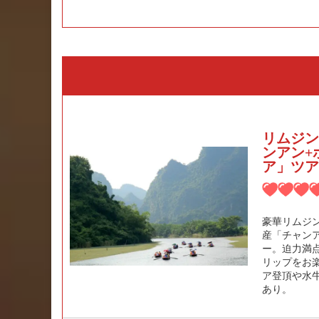
リムジン
ンアン+
ア」ツア
豪華リムジ
産「チャン
ー。迫力満
リップをお
ア登頂や水
あり。