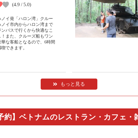
(4.9 / 5.0)
ハノイ発「ハロン湾」クルー
ハノイ市内からハロン湾まで
ジンバスで行くから快適なこ
し！また、クルーズ船もワン
豪華な客船となるので、6時間
満喫できます。
もっと見る
予約】ベトナムのレストラン・カフェ・