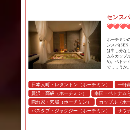
センスパ
ホーチミン
ンスパ(SEN
は申し分なし
ムをカップ
め。ベトナ
でしょうか
日本人町・レタントン（ホーチミン）
一軒
贅沢・高級（ホーチミン）
南国・ベトナム
隠れ家・穴場（ホーチミン）
カップル（ホ
バスタブ・ジャグジー（ホーチミン）
サウ