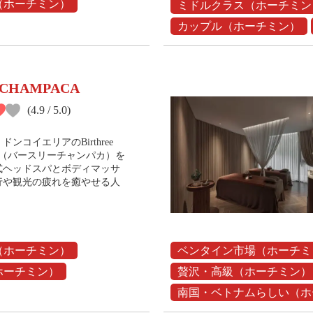
（ホーチミン）
ミドルクラス（ホーチミン
カップル（ホーチミン）
e CHAMPACA
(4.9 / 5.0)
ンコイエリアのBirthree
CA（バースリーチャンパカ）を
式ヘッドスパとボディマッサ
行や観光の疲れを癒やせる人
。
（ホーチミン）
ベンタイン市場（ホーチミ
ホーチミン）
贅沢・高級（ホーチミン）
南国・ベトナムらしい（ホ