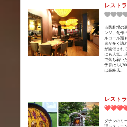
レストラ
市民劇場の
ンジ。創作
ルコール類
者が多く訪
が開催され
にも人気。
で落ち着い
予算は1人30
は高級店...
レストラン
ダナンのミ
理レストラン