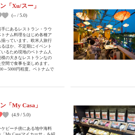
ン「Xu/スー」
(-- / 5.0)
裏手にあるレストラン・ラウ
ベトナム料理をはじめ各種ア
も揃っています。欧米人旅行
れるほか、不定期にイベント
ているため現地のベトナム人
規模の大きなレストランなの
た空間で食事を楽しめます。
00～5000円程度。ベトナムで
「My Casa」
(4.9 / 5.0)
ーケビーチ傍にある地中海料
「My Casa/マイカーサ」を紹