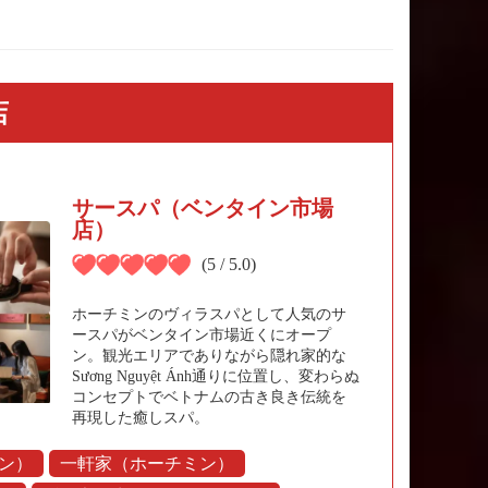
店
サースパ（ベンタイン市場
店）
(5 / 5.0)
ホーチミンのヴィラスパとして人気のサ
ースパがベンタイン市場近くにオープ
ン。観光エリアでありながら隠れ家的な
Sương Nguyệt Ánh通りに位置し、変わらぬ
コンセプトでベトナムの古き良き伝統を
再現した癒しスパ。
ン）
一軒家（ホーチミン）