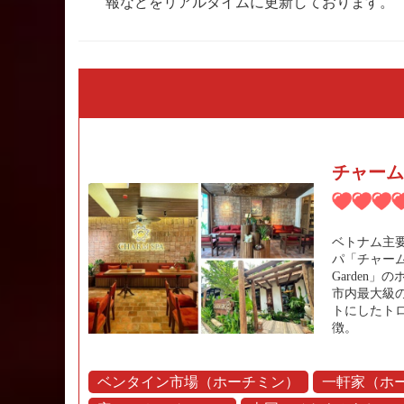
報などをリアルタイムに更新しております。
チャーム
ベトナム主
パ「チャームス
Garden
市内最大級
トにしたト
徴。
ベンタイン市場（ホーチミン）
一軒家（ホ