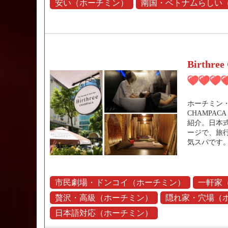
安い（ホーチミン）
南国・ベトナムらしい
Birthre
ホーチミン・ド
CHAMPA
紹介。日本
ージで、旅
気スパです
市民劇場・ドンコイ（ホーチミン）
一軒家
贅沢・高級（ホーチミン）
隠れ家・穴場（
日本語対応（ホーチミン）