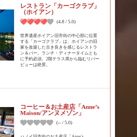
レストラン「カーゴクラブ」
（ホイアン）
(4.8 / 5.0)
世界遺産ホイアン旧市街の中心部に位置
する「カーゴクラブ」は、ホイアンの旧
家を改築した古き良きを感じるレストラ
ン＆バー。ランチ・ディナータイムとも
に予約必須。2階テラス席から臨むリバー
ビューは絶景。
コーヒー＆お土産店「Anne’s
Maison/アンヌメゾン」
(-- / 5.0)
ハノイ旧市街のお土産店「Anne’s