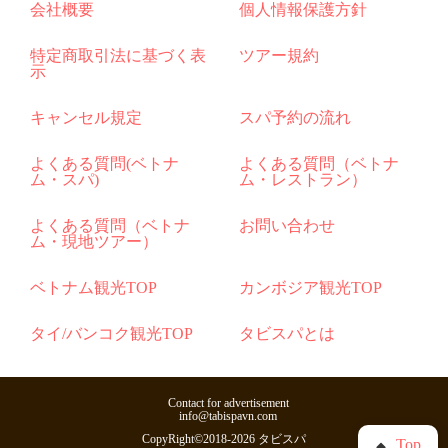
会社概要
個人情報保護方針
特定商取引法に基づく表
ツアー規約
示
キャンセル規定
スパ予約の流れ
よくある質問(ベトナ
よくある質問（ベトナ
ム・スパ)
ム・レストラン）
よくある質問（ベトナ
お問い合わせ
ム・現地ツアー）
ベトナム観光TOP
カンボジア観光TOP
タイ/バンコク観光TOP
タビスパとは
Contact for advertisement
info@tabispavn.com
CopyRight©2018-2026 タビスパ
Top