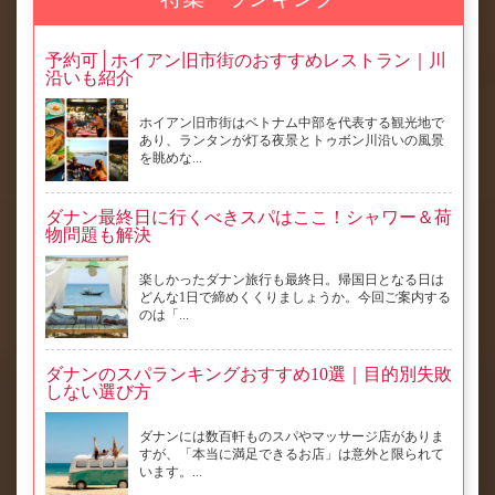
予約可│ホイアン旧市街のおすすめレストラン｜川
沿いも紹介
ホイアン旧市街はベトナム中部を代表する観光地で
あり、ランタンが灯る夜景とトゥボン川沿いの風景
を眺めな...
ダナン最終日に行くべきスパはここ！シャワー＆荷
物問題も解決
楽しかったダナン旅行も最終日。帰国日となる日は
どんな1日で締めくくりましょうか。今回ご案内する
のは「...
ダナンのスパランキングおすすめ10選｜目的別失敗
しない選び方
ダナンには数百軒ものスパやマッサージ店がありま
すが、「本当に満足できるお店」は意外と限られて
います。...