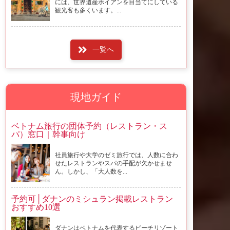
には、世界遺産ホイアンを目当てにしている
観光客も多くいます。...
一覧へ
現地ガイド
ベトナム旅行の団体予約（レストラン・ス
パ）窓口｜幹事向け
社員旅行や大学のゼミ旅行では、人数に合わ
せたレストランやスパの手配が欠かせませ
ん。しかし、「大人数を...
予約可│ダナンのミシュラン掲載レストラン
おすすめ10選
ダナンはベトナムを代表するビーチリゾート