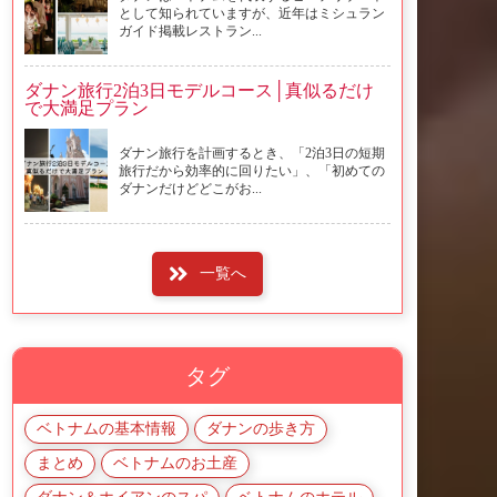
として知られていますが、近年はミシュラン
ガイド掲載レストラン...
ダナン旅行2泊3日モデルコース│真似るだけ
で大満足プラン
ダナン旅行を計画するとき、「2泊3日の短期
旅行だから効率的に回りたい」、「初めての
ダナンだけどどこがお...
一覧へ
タグ
ベトナムの基本情報
ダナンの歩き方
まとめ
ベトナムのお土産