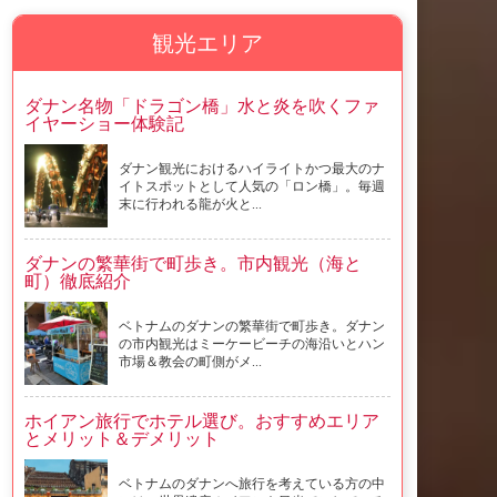
観光エリア
ダナン名物「ドラゴン橋」水と炎を吹くファ
イヤーショー体験記
ダナン観光におけるハイライトかつ最大のナ
イトスポットとして人気の「ロン橋」。毎週
末に行われる龍が火と...
ダナンの繁華街で町歩き。市内観光（海と
町）徹底紹介
ベトナムのダナンの繁華街で町歩き。ダナン
の市内観光はミーケービーチの海沿いとハン
市場＆教会の町側がメ...
ホイアン旅行でホテル選び。おすすめエリア
とメリット＆デメリット
ベトナムのダナンへ旅行を考えている方の中