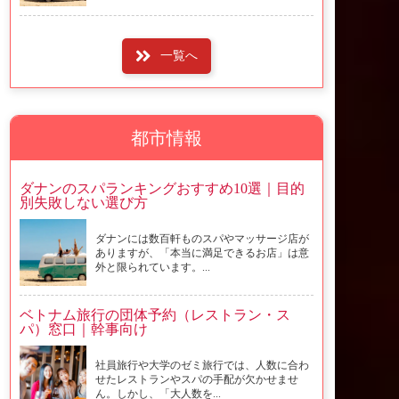
一覧へ
都市情報
ダナンのスパランキングおすすめ10選｜目的
別失敗しない選び方
ダナンには数百軒ものスパやマッサージ店が
ありますが、「本当に満足できるお店」は意
外と限られています。...
ベトナム旅行の団体予約（レストラン・ス
パ）窓口｜幹事向け
社員旅行や大学のゼミ旅行では、人数に合わ
せたレストランやスパの手配が欠かせませ
ん。しかし、「大人数を...