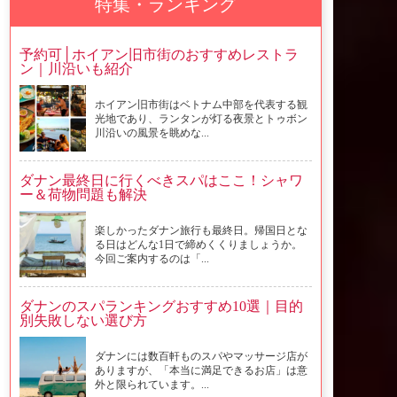
特集・ランキング
予約可│ホイアン旧市街のおすすめレストラ
ン｜川沿いも紹介
ホイアン旧市街はベトナム中部を代表する観
光地であり、ランタンが灯る夜景とトゥボン
川沿いの風景を眺めな...
ダナン最終日に行くべきスパはここ！シャワ
ー＆荷物問題も解決
楽しかったダナン旅行も最終日。帰国日とな
る日はどんな1日で締めくくりましょうか。
今回ご案内するのは「...
ダナンのスパランキングおすすめ10選｜目的
別失敗しない選び方
ダナンには数百軒ものスパやマッサージ店が
ありますが、「本当に満足できるお店」は意
外と限られています。...