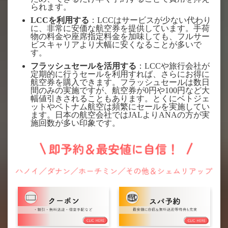
られます。
LCCを利用する
：LCCはサービスが少ない代わり
に、非常に安価な航空券を提供しています。手荷
物の料金や座席指定料金を加味しても、フルサー
ビスキャリアより大幅に安くなることが多いで
す。
フラッシュセールを活用する
：LCCや旅行会社が
定期的に行うセールを利用すれば、さらにお得に
航空券を購入できます。フラッシュセールは数日
間のみの実施ですが、航空券が0円や100円など大
幅値引きされることもあります。とくにベトジェ
ットやベトナム航空は頻繁にセールを実施してい
ます。日本の航空会社ではJALよりANAの方が実
施回数が多い印象です。