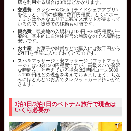
店を利用する場合は3倍ほどかかります。
交通費
：タクシーやGrab（ライドシェアアプリ）
を使うと、1回の移動に数百円程度。とくにホー
チミンは小さなエリアに観光スポットが集まって
いるので、徒歩での移動も可能です。
観光費
：観光地の入場料は100円〜300円程度が一
般的。基本的に自治体運営の施設なので入場料は
安いです。
お土産
：お菓子や雑貨などの購入には数千円から
2万円を予算に入れておくと安心です。
スパ＆マッサージ：安マッサージ（フットマッサ
ージ）は30分1500円程度ですが、高級スパで贅沢
な時間を、と考えている場合は2時間コース5000
～7000円ほどの現金を考えておきましょう。ちな
みにほとんどのお店でクレジットカード払いがで
きます。
2泊3日/3泊4日のベトナム旅行で現金は
いくら必要か