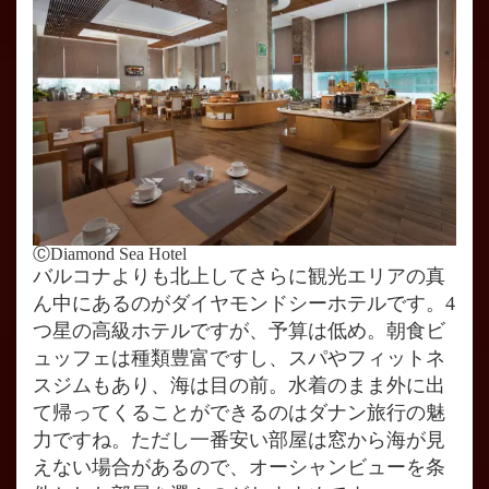
ⒸDiamond Sea Hotel
バルコナよりも北上してさらに観光エリアの真
ん中にあるのがダイヤモンドシーホテルです。4
つ星の高級ホテルですが、予算は低め。朝食ビ
ュッフェは種類豊富ですし、スパやフィットネ
スジムもあり、海は目の前。水着のまま外に出
て帰ってくることができるのはダナン旅行の魅
力ですね。ただし一番安い部屋は窓から海が見
えない場合があるので、オーシャンビューを条