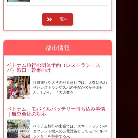
一覧へ
都市情報
ベトナム旅行の団体予約（レストラン・ス
パ）窓口｜幹事向け
社員旅行や大学のゼミ旅行では、人数に合わ
せたレストランやスパの手配が欠かせませ
ん。しかし、「大人数を...
ベトナム・モバイルバッテリー持ち込み事情
｜航空会社の対応
ベトナム旅行や出張では、スマートフォンや
タブレット端末の充電対策としてモバイルバ
ッテリーを持参する人...