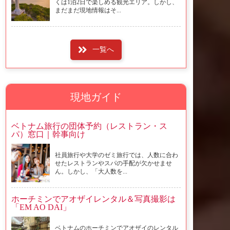
くは1泊2日で楽しめる観光エリア。しかし、
まだまだ現地情報はそ...
一覧へ
現地ガイド
ベトナム旅行の団体予約（レストラン・ス
パ）窓口｜幹事向け
社員旅行や大学のゼミ旅行では、人数に合わ
せたレストランやスパの手配が欠かせませ
ん。しかし、「大人数を...
ホーチミンでアオザイレンタル＆写真撮影は
「EM AO DAI」
ベトナムのホーチミンでアオザイのレンタル