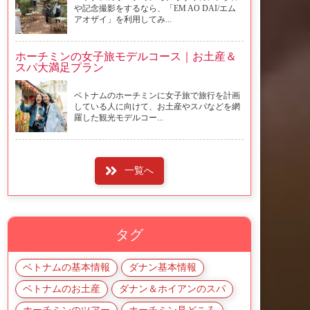
や記念撮影をするなら、「EM AO DAI/エム
アオザイ」を利用してみ...
ホーチミンの女子旅モデルコース｜お土産＆
スパ大満足プラン
ベトナムのホーチミンに女子旅で旅行を計画
している人に向けて、お土産やスパなどを網
羅した観光モデルコー...
一覧へ
タグ
ベトナムの基本情報
ダナン基本情報
ベトナムのお土産
ダナン＆ホイアンのスパ