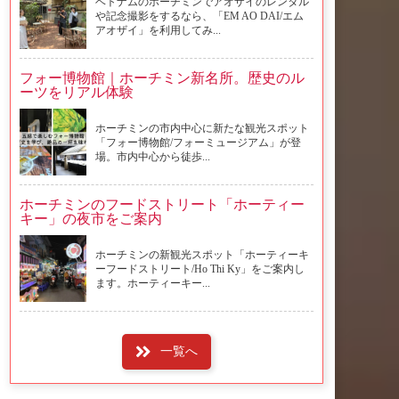
ベトナムのホーチミンでアオザイのレンタル
や記念撮影をするなら、「EM AO DAI/エム
アオザイ」を利用してみ...
フォー博物館｜ホーチミン新名所。歴史のル
ーツをリアル体験
ホーチミンの市内中心に新たな観光スポット
「フォー博物館/フォーミュージアム」が登
場。市内中心から徒歩...
ホーチミンのフードストリート「ホーティー
キー」の夜市をご案内
ホーチミンの新観光スポット「ホーティーキ
ーフードストリート/Ho Thi Ky」をご案内し
ます。ホーティーキー...
一覧へ