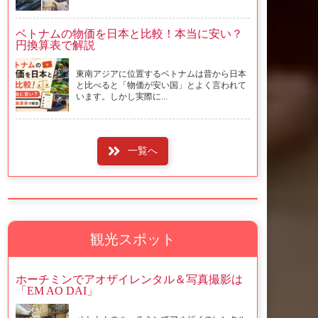
ベトナムの物価を日本と比較！本当に安い？
円換算表で解説
東南アジアに位置するベトナムは昔から日本
と比べると「物価が安い国」とよく言われて
います。しかし実際に...
一覧へ
観光スポット
ホーチミンでアオザイレンタル＆写真撮影は
「EM AO DAI」