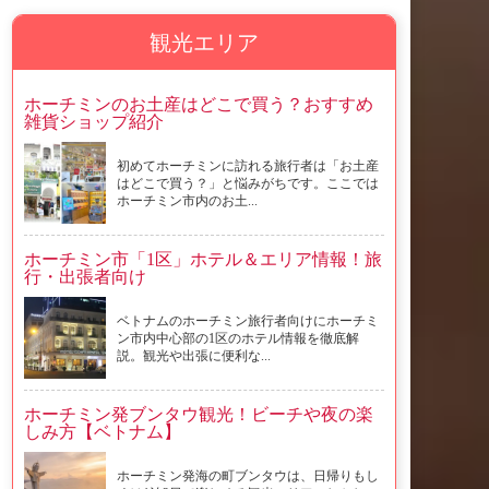
観光エリア
ホーチミンのお土産はどこで買う？おすすめ
雑貨ショップ紹介
初めてホーチミンに訪れる旅行者は「お土産
はどこで買う？」と悩みがちです。ここでは
ホーチミン市内のお土...
ホーチミン市「1区」ホテル＆エリア情報！旅
行・出張者向け
ベトナムのホーチミン旅行者向けにホーチミ
ン市内中心部の1区のホテル情報を徹底解
説。観光や出張に便利な...
ホーチミン発ブンタウ観光！ビーチや夜の楽
しみ方【ベトナム】
ホーチミン発海の町ブンタウは、日帰りもし