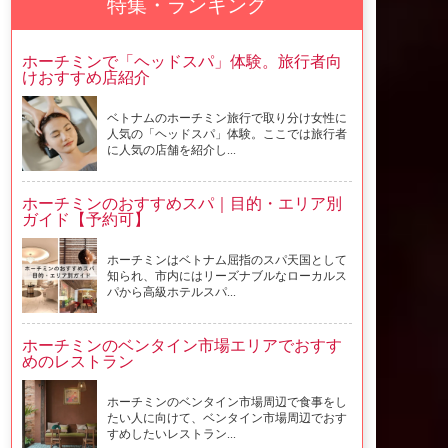
特集・ランキング
ホーチミンで「ヘッドスパ」体験。旅行者向
けおすすめ店紹介
ベトナムのホーチミン旅行で取り分け女性に
人気の「ヘッドスパ」体験。ここでは旅行者
に人気の店舗を紹介し...
ホーチミンのおすすめスパ｜目的・エリア別
ガイド【予約可】
ホーチミンはベトナム屈指のスパ天国として
知られ、市内にはリーズナブルなローカルス
パから高級ホテルスパ...
ホーチミンのベンタイン市場エリアでおすす
めのレストラン
ホーチミンのベンタイン市場周辺で食事をし
たい人に向けて、ベンタイン市場周辺でおす
すめしたいレストラン...