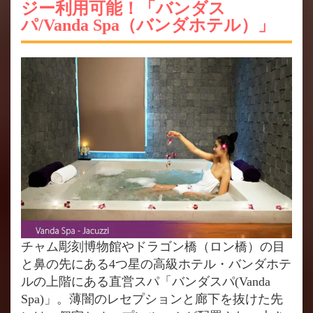
ジー利用可能！「バンダス
パ/Vanda Spa（バンダホテル）」
チャム彫刻博物館やドラゴン橋（ロン橋）の目
と鼻の先にある4つ星の高級ホテル・バンダホテ
ルの上階にある直営スパ「バンダスパ(Vanda
Spa)」。薄闇のレセプションと廊下を抜けた先