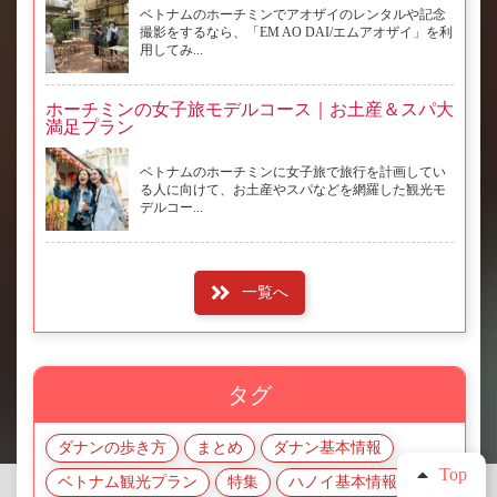
ベトナムのホーチミンでアオザイのレンタルや記念
撮影をするなら、「EM AO DAI/エムアオザイ」を利
用してみ...
ホーチミンの女子旅モデルコース｜お土産＆スパ大
満足プラン
ベトナムのホーチミンに女子旅で旅行を計画してい
る人に向けて、お土産やスパなどを網羅した観光モ
デルコー...
一覧へ
タグ
ダナンの歩き方
まとめ
ダナン基本情報
Top
ベトナム観光プラン
特集
ハノイ基本情報