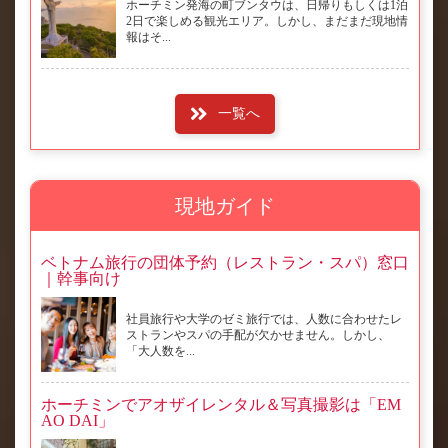
ホーチミン発海の町ブンタウは、日帰りもしくは1泊
2日で楽しめる観光エリア。しかし、まだまだ現地情
報はそ...
一覧へ
現地ガイド
ベトナム旅行の団体予約（レストラン・スパ）窓口
｜幹事向け
社員旅行や大学のゼミ旅行では、人数に合わせたレ
ストランやスパの手配が欠かせません。しかし、
「大人数を...
ホーチミンでアオザイレンタル＆写真撮影は「EM
AO DAI」