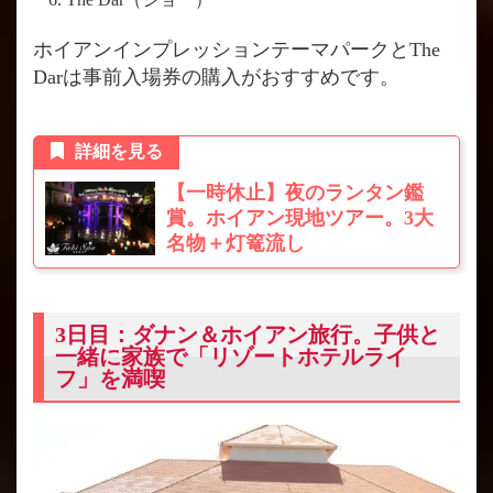
ホイアンインプレッションテーマパークとThe
Darは事前入場券の購入がおすすめです。
詳細を見る
【一時休止】夜のランタン鑑
賞。ホイアン現地ツアー。3大
名物＋灯篭流し
3日目：ダナン＆ホイアン旅行。子供と
一緒に家族で「リゾートホテルライ
フ」を満喫