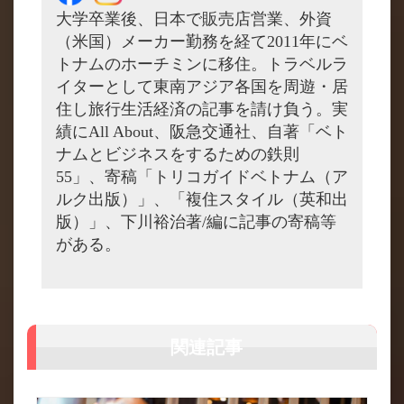
大学卒業後、日本で販売店営業、外資
（米国）メーカー勤務を経て2011年にベ
トナムのホーチミンに移住。トラベルラ
イターとして東南アジア各国を周遊・居
住し旅行生活経済の記事を請け負う。実
績にAll About、阪急交通社、自著「ベト
ナムとビジネスをするための鉄則
55」、寄稿「トリコガイドベトナム（ア
ルク出版）」、「複住スタイル（英和出
版）」、下川裕治著/編に記事の寄稿等
がある。
関連記事