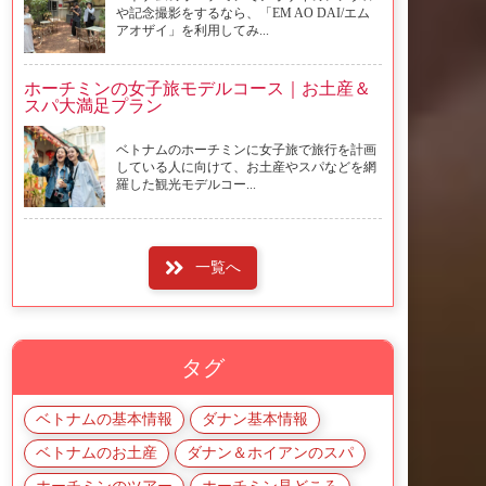
や記念撮影をするなら、「EM AO DAI/エム
アオザイ」を利用してみ...
ホーチミンの女子旅モデルコース｜お土産＆
スパ大満足プラン
ベトナムのホーチミンに女子旅で旅行を計画
している人に向けて、お土産やスパなどを網
羅した観光モデルコー...
一覧へ
タグ
ベトナムの基本情報
ダナン基本情報
ベトナムのお土産
ダナン＆ホイアンのスパ