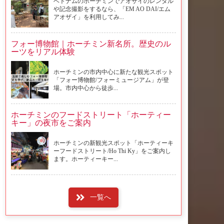
ベトナムのホーチミンでアオザイのレンタル
や記念撮影をするなら、「EM AO DAI/エム
アオザイ」を利用してみ...
フォー博物館｜ホーチミン新名所。歴史のル
ーツをリアル体験
ホーチミンの市内中心に新たな観光スポット
「フォー博物館/フォーミュージアム」が登
場。市内中心から徒歩...
ホーチミンのフードストリート「ホーティー
キー」の夜市をご案内
ホーチミンの新観光スポット「ホーティーキ
ーフードストリート/Ho Thi Ky」をご案内し
ます。ホーティーキー...
一覧へ