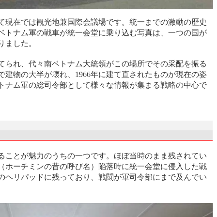
て現在では観光地兼国際会議場です。統一までの激動の歴史
ベトナム軍の戦車が統一会堂に乗り込む写真は、一つの国が
りました。
てられ、代々南ベトナム大統領がこの場所でその采配を振る
で建物の大半が壊れ、1966年に建て直されたものが現在の姿
トナム軍の総司令部として様々な情報が集まる戦略の中心で
ることが魅力のうちの一つです。ほぼ当時のまま残されてい
（ホーチミンの昔の呼び名）陥落時に統一会堂に侵入した戦
のヘリパッドに残っており、戦闘が軍司令部にまで及んでい