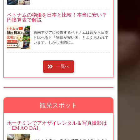
ベトナムの物価を日本と比較！本当に安い？
円換算表で解説
東南アジアに位置するベトナムは昔から日本
と比べると「物価が安い国」とよく言われて
います。しかし実際に...
一覧へ
観光スポット
ホーチミンでアオザイレンタル＆写真撮影は
「EM AO DAI」