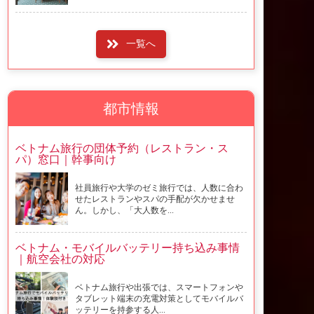
一覧へ
都市情報
ベトナム旅行の団体予約（レストラン・ス
パ）窓口｜幹事向け
社員旅行や大学のゼミ旅行では、人数に合わ
せたレストランやスパの手配が欠かせませ
ん。しかし、「大人数を...
ベトナム・モバイルバッテリー持ち込み事情
｜航空会社の対応
ベトナム旅行や出張では、スマートフォンや
タブレット端末の充電対策としてモバイルバ
ッテリーを持参する人...