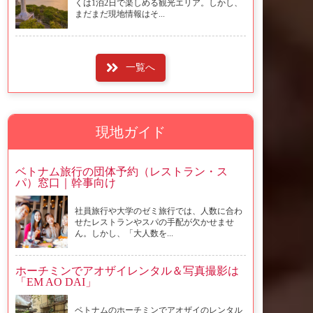
くは1泊2日で楽しめる観光エリア。しかし、
まだまだ現地情報はそ...
一覧へ
現地ガイド
ベトナム旅行の団体予約（レストラン・ス
パ）窓口｜幹事向け
社員旅行や大学のゼミ旅行では、人数に合わ
せたレストランやスパの手配が欠かせませ
ん。しかし、「大人数を...
ホーチミンでアオザイレンタル＆写真撮影は
「EM AO DAI」
ベトナムのホーチミンでアオザイのレンタル