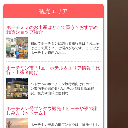
観光エリア
ホーチミンのお土産はどこで買う？おすすめ
雑貨ショップ紹介
初めてホーチミンに訪れる旅行者は「お土産
はどこで買う？」と悩みがちです。ここでは
ホーチミン市内のお土...
ホーチミン市「1区」ホテル＆エリア情報！旅
行・出張者向け
ベトナムのホーチミン旅行者向けにホーチミ
ン市内中心部の1区のホテル情報を徹底解
説。観光や出張に便利な...
ホーチミン発ブンタウ観光！ビーチや夜の楽
しみ方【ベトナム】
ホーチミン発海の町ブンタウは、日帰りもし