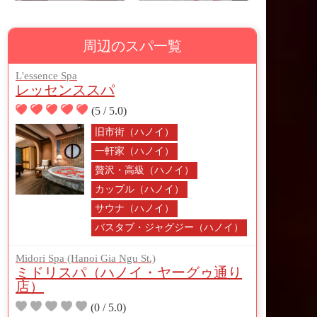
周辺のスパ一覧
L'essence Spa
レッセンススパ
(5 / 5.0)
旧市街（ハノイ）
一軒家（ハノイ）
贅沢・高級（ハノイ）
カップル（ハノイ）
サウナ（ハノイ）
バスタブ・ジャグジー（ハノイ）
Midori Spa (Hanoi Gia Ngu St.)
ミドリスパ（ハノイ・ヤーグゥ通り
店）
(0 / 5.0)