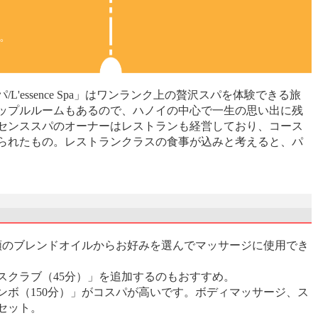
。
'essence Spa」はワンランク上の贅沢スパを体験できる旅
ップルルームもあるので、ハノイの中心で一生の思い出に残
センススパのオーナーはレストランも経営しており、コース
られたもの。レストランクラスの食事が込みと考えると、パ
類のブレンドオイルからお好みを選んでマッサージに使用でき
スクラブ（45分）」を追加するのもおすすめ。
ンボ（150分）」がコスパが高いです。ボディマッサージ、ス
セット。