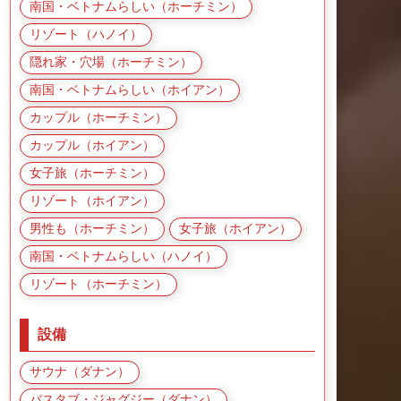
南国・ベトナムらしい（ホーチミン）
リゾート（ハノイ）
隠れ家・穴場（ホーチミン）
南国・ベトナムらしい（ホイアン）
カップル（ホーチミン）
カップル（ホイアン）
女子旅（ホーチミン）
リゾート（ホイアン）
男性も（ホーチミン）
女子旅（ホイアン）
南国・ベトナムらしい（ハノイ）
リゾート（ホーチミン）
設備
サウナ（ダナン）
バスタブ・ジャグジー（ダナン）