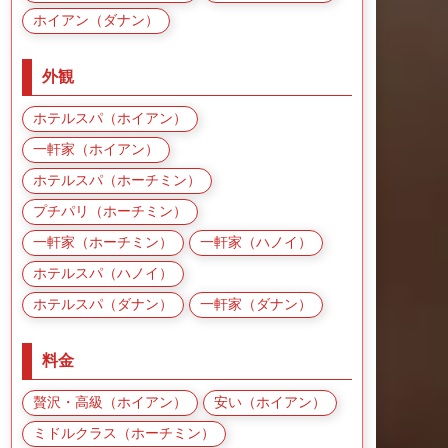
ホイアン（ダナン）
外観
ホテルスパ（ホイアン）
一軒家（ホイアン）
ホテルスパ（ホーチミン）
プチパリ（ホーチミン）
一軒家（ホーチミン）
一軒家（ハノイ）
ホテルスパ（ハノイ）
ホテルスパ（ダナン）
一軒家（ダナン）
料金
贅沢・高級（ホイアン）
安い（ホイアン）
ミドルクラス（ホーチミン）