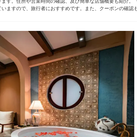
ります。住所や営業時間の確認、及び簡単な店舗概要も紹介。
ていますので、旅行者におすすめです。また、クーポンの確認