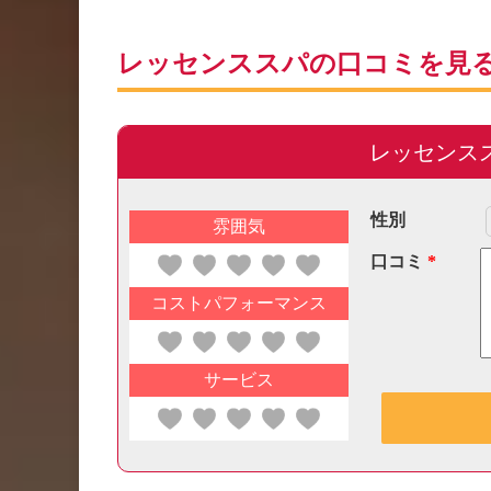
レッセンススパの口コミを見
レッセンス
性別
雰囲気
口コミ
*
コストパフォーマンス
サービス