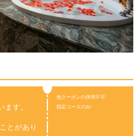
他クーポンの併用不可/
います。
指定コースのみ/
ことがあり