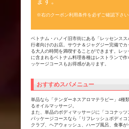
ます。
※右のクーポン利用条件を必ずご確認下さい
ベトナム・ハノイ旧市街にある「レッセンススパ/L
行者向けのお店。サウナ＆ジャグジー完備でカ
る大人の時間を満喫することができます。レッ
に含まれるベトナム料理各種はレストランで作
ッケージコースもお得感があります。
おすすめスパメニュー
単品なら「テンダーネスアロマテラピー」4種
るオイルマッサージ。
また、単品のボディマッサージに「ココナッツ
パッケージコースなら「リフレッシュボディコ
クラブ、ヘアウォッシュ、ハーブ風呂、食事が