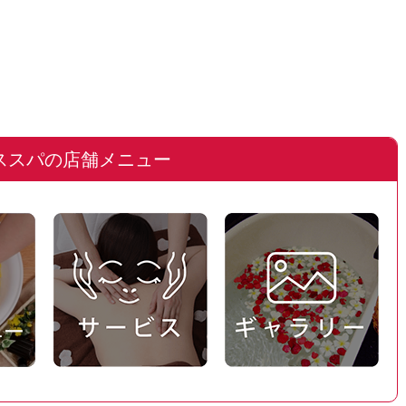
ススパの店舗メニュー