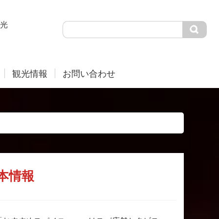
光
観光情報
お問い合わせ
本情報