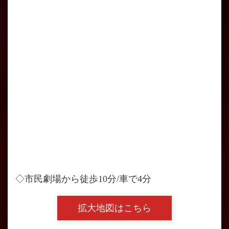
◇市民劇場から徒歩10分/車で4分
拡大地図はこちら