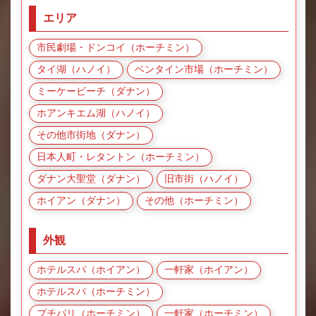
エリア
市民劇場・ドンコイ（ホーチミン）
タイ湖（ハノイ）
ベンタイン市場（ホーチミン）
ミーケービーチ（ダナン）
ホアンキエム湖（ハノイ）
その他市街地（ダナン）
日本人町・レタントン（ホーチミン）
ダナン大聖堂（ダナン）
旧市街（ハノイ）
ホイアン（ダナン）
その他（ホーチミン）
外観
ホテルスパ（ホイアン）
一軒家（ホイアン）
ホテルスパ（ホーチミン）
プチパリ（ホーチミン）
一軒家（ホーチミン）