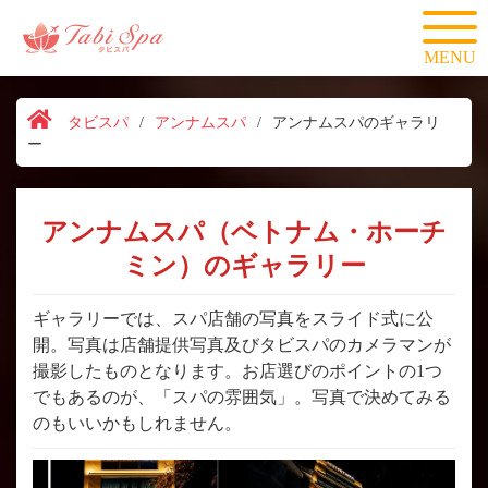
MENU
タビスパ
/
アンナムスパ
/
アンナムスパのギャラリ
ー
アンナムスパ（ベトナム・ホーチ
ミン）のギャラリー
ギャラリーでは、スパ店舗の写真をスライド式に公
開。写真は店舗提供写真及びタビスパのカメラマンが
撮影したものとなります。お店選びのポイントの1つ
でもあるのが、「スパの雰囲気」。写真で決めてみる
のもいいかもしれません。