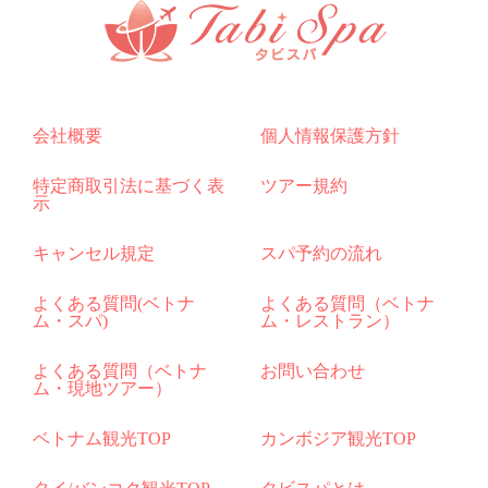
会社概要
個人情報保護方針
特定商取引法に基づく表
ツアー規約
示
キャンセル規定
スパ予約の流れ
よくある質問(ベトナ
よくある質問（ベトナ
ム・スパ)
ム・レストラン）
よくある質問（ベトナ
お問い合わせ
ム・現地ツアー）
ベトナム観光TOP
カンボジア観光TOP