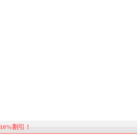
10%割引！