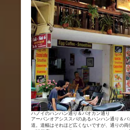
ハノイのハンハン通り＆バオカン通り
アーバンオアシススパのあるハンハン通り＆バ
道。道幅はそれほど広くないですが、通りの両