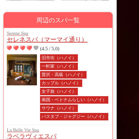
周辺のスパ一覧
Serene Spa
セレネスパ（マーマイ通り）
(4.5 / 5.0)
旧市街（ハノイ）
一軒家（ハノイ）
贅沢・高級（ハノイ）
カップル（ハノイ）
女子旅（ハノイ）
南国・ベトナムらしい（ハノイ）
サウナ（ハノイ）
バスタブ・ジャグジー（ハノイ）
La Belle Vie Spa
ラベラヴィエスパ