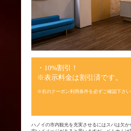
・10%割引！
※表示料金は割引済です。
※右のクーポン利用条件を必ずご確認下さい
ハノイの市内観光を充実させるにはスパは欠か