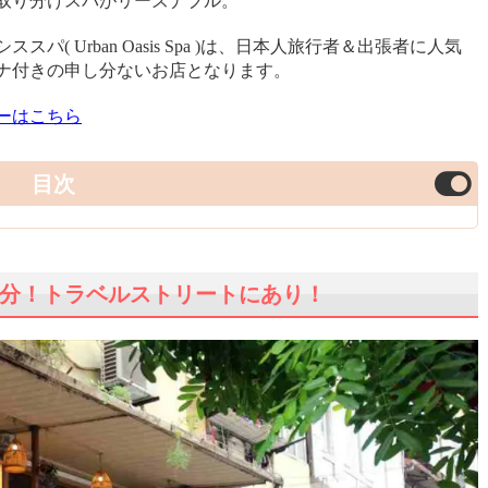
取り分けスパがリーズナブル。
 Urban Oasis Spa )は、日本人旅行者＆出張者に人気
ナ付きの申し分ないお店となります。
ーはこちら
目次
0分！トラベルストリートにあり！