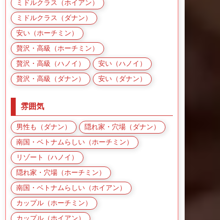
ミドルクラス（ホイアン）
ミドルクラス（ダナン）
安い（ホーチミン）
贅沢・高級（ホーチミン）
贅沢・高級（ハノイ）
安い（ハノイ）
贅沢・高級（ダナン）
安い（ダナン）
雰囲気
男性も（ダナン）
隠れ家・穴場（ダナン）
南国・ベトナムらしい（ホーチミン）
リゾート（ハノイ）
隠れ家・穴場（ホーチミン）
南国・ベトナムらしい（ホイアン）
カップル（ホーチミン）
カップル（ホイアン）