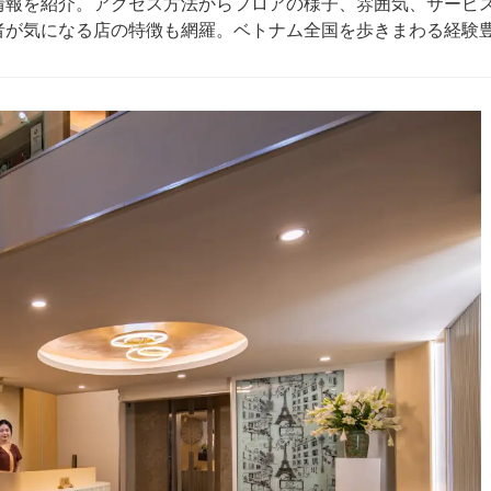
情報を紹介。アクセス方法からフロアの様子、雰囲気、サービ
者が気になる店の特徴も網羅。ベトナム全国を歩きまわる経験