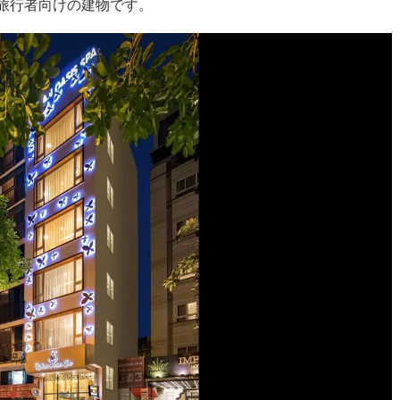
旅行者向けの建物です。