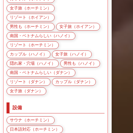
女子旅（ホーチミン）
リゾート（ホイアン）
男性も（ホーチミン）
女子旅（ホイアン）
南国・ベトナムらしい（ハノイ）
リゾート（ホーチミン）
カップル（ハノイ）
女子旅（ハノイ）
隠れ家・穴場（ハノイ）
男性も（ハノイ）
南国・ベトナムらしい（ダナン）
リゾート（ダナン）
カップル（ダナン）
女子旅（ダナン）
設備
サウナ（ホーチミン）
日本語対応（ホーチミン）