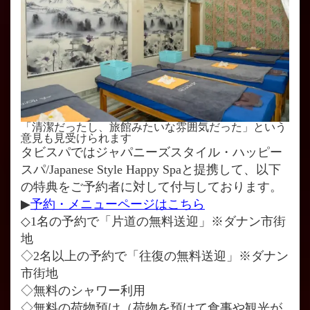
「清潔だったし、旅館みたいな雰囲気だった」という
意見も見受けられます
タビスパではジャパニーズスタイル・ハッピー
スパ/Japanese Style Happy Spaと提携して、以下
の特典をご予約者に対して付与しております。
▶
予約・メニューページはこちら
◇1名の予約で「片道の無料送迎」※ダナン市街
地
◇2名以上の予約で「往復の無料送迎」※ダナン
市街地
◇無料のシャワー利用
◇無料の荷物預け（荷物を預けて食事や観光が