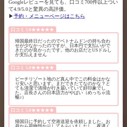
Googleレビューを見ても、口コミ700件以上つい
て4.9/5.0と驚異の高評価。
▶
予約・メニューページはこちら
口コミ 5.0★★★★★
帰国最終日だったのでベトナムドンの持ち合わ
せが少なかったのですが、日本円で支払いがで
きたのが良かったです。他のお店だとUSドルし
か支払えません
口コミ 5.0★★★★★
ビーチリゾート地のど真ん中でこの料金はかな
り安いと思います。まだできたてなのかな？と
ても清潔で清掃が行き届いていて好印象でし
た。店長さんの日本語力がやばい（めっちゃ流
暢♪）
口コミ 5.0★★★★★
帰国日に予約して空港送迎を依頼しました。お
昼から荷物預かりしてもらいましたし、夜遅く