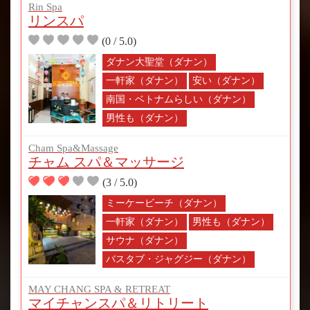
Rin Spa
リンスパ
(0 / 5.0)
ダナン大聖堂（ダナン）
一軒家（ダナン）
安い（ダナン）
南国・ベトナムらしい（ダナン）
男性も（ダナン）
Cham Spa&Massage
チャム スパ＆マッサージ
(3 / 5.0)
ミーケービーチ（ダナン）
一軒家（ダナン）
男性も（ダナン）
サウナ（ダナン）
バスタブ・ジャグジー（ダナン）
MAY CHANG SPA & RETREAT
マイチャンスパ＆リトリート