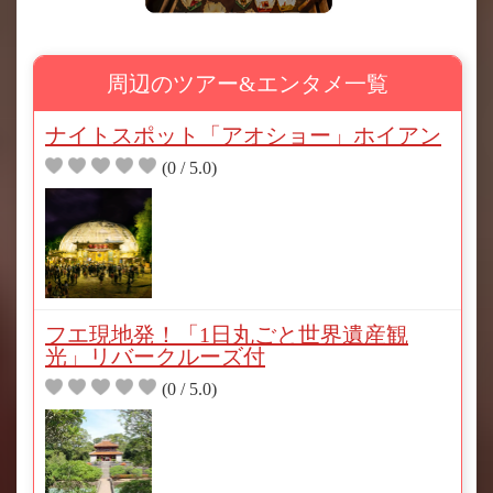
周辺のツアー&エンタメ一覧
ナイトスポット「アオショー」ホイアン
(0 / 5.0)
フエ現地発！「1日丸ごと世界遺産観
光」リバークルーズ付
(0 / 5.0)