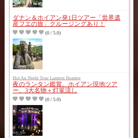
ダナン＆ホイアン発1日ツアー「世界遺
産フエの旅」クルージングあり！
(0 / 5.0)
Hoi An Night Tour Lantern floating
夜のランタン鑑賞。ホイアン現地ツア
ー。3大名物＋灯篭流し
(0 / 5.0)