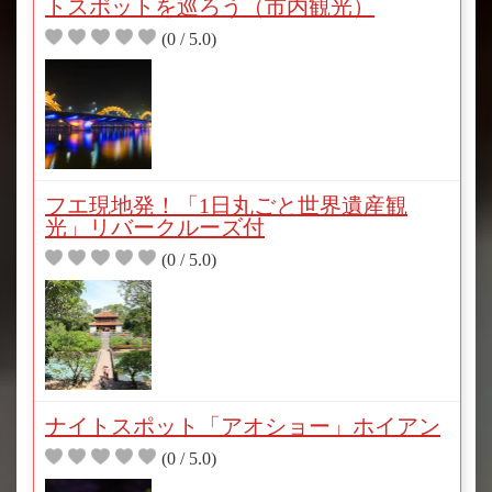
トスポットを巡ろう（市内観光）
(0 / 5.0)
フエ現地発！「1日丸ごと世界遺産観
光」リバークルーズ付
(0 / 5.0)
ナイトスポット「アオショー」ホイアン
(0 / 5.0)