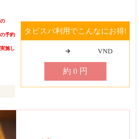
の
タビスパ利用でこんなにお得!
の予約
実施し
VND
約 0 円