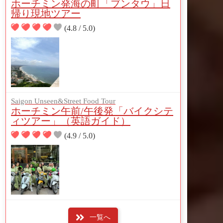
ホーチミン発海の町「ブンタウ」日
帰り現地ツアー
(4.8 / 5.0)
Saigon Unseen&Street Food Tour
ホーチミン午前/午後発「バイクシテ
ィツアー」（英語ガイド）
(4.9 / 5.0)
一覧へ