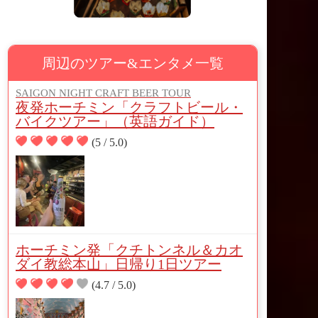
周辺のツアー&エンタメ一覧
SAIGON NIGHT CRAFT BEER TOUR
夜発ホーチミン「クラフトビール・
バイクツアー」（英語ガイド）
(5 / 5.0)
ホーチミン発「クチトンネル＆カオ
ダイ教総本山」日帰り1日ツアー
(4.7 / 5.0)