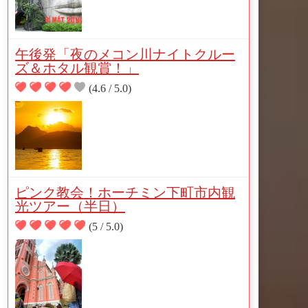
午後発「夜のメコン川ナイトクルー
ズ＆ホタル観賞！」
(4.6 / 5.0)
ピンク教会！ホーチミン下町市内観
光ツアー（半日）
(5 / 5.0)