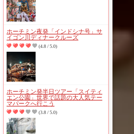
ホーチミン夜発「インドシナ号」サ
イゴン川ディナークルーズ
(4.8 / 5.0)
ホーチミン発半日ツアー「スイティ
エン公園」世界で話題の大人気テー
マパークへ行こう
(3.8 / 5.0)