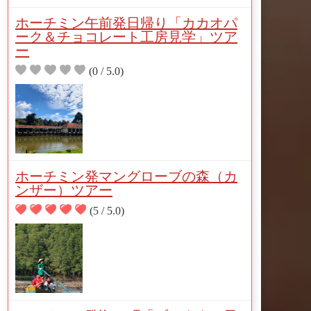
ホーチミン午前発日帰り「カカオパ
ーク＆チョコレート工房見学」ツア
ー
(0 / 5.0)
ホーチミン発マングローブの森（カ
ンザー）ツアー
(5 / 5.0)