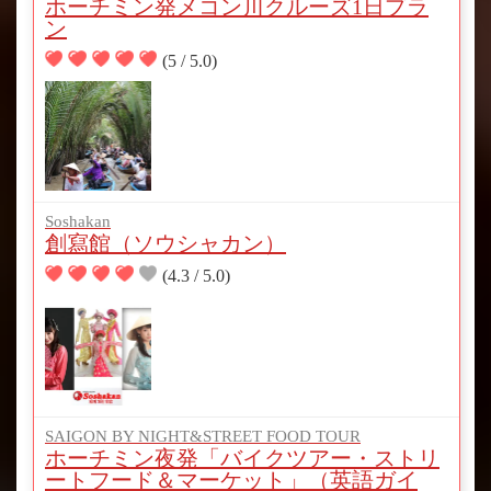
ホーチミン発メコン川クルーズ1日プラ
ン
(5 / 5.0)
Soshakan
創寫館（ソウシャカン）
(4.3 / 5.0)
SAIGON BY NIGHT&STREET FOOD TOUR
ホーチミン夜発「バイクツアー・ストリ
ートフード＆マーケット」（英語ガイ