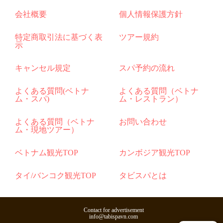
会社概要
個人情報保護方針
特定商取引法に基づく表
ツアー規約
示
キャンセル規定
スパ予約の流れ
よくある質問(ベトナ
よくある質問（ベトナ
ム・スパ)
ム・レストラン）
よくある質問（ベトナ
お問い合わせ
ム・現地ツアー）
ベトナム観光TOP
カンボジア観光TOP
タイ/バンコク観光TOP
タビスパとは
Contact for advertisement
info@tabispavn.com