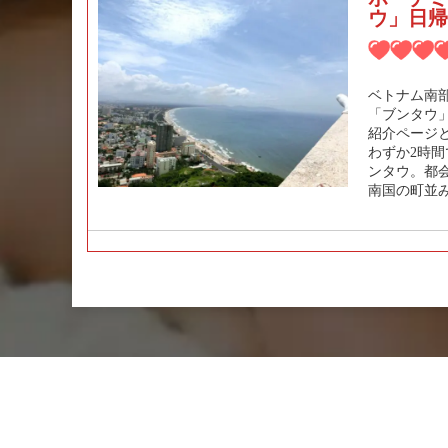
ウ」日帰
ベトナム南
「ブンタウ
紹介ページ
わずか2時
ンタウ。都会
南国の町並