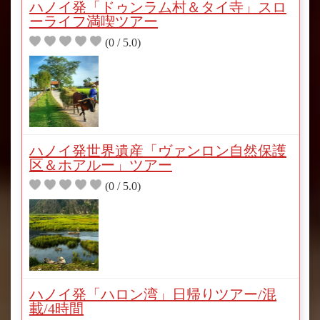
ハノイ発「ドゥンラム村＆タイ寺」スロ
ーライフ満喫ツアー
(0 / 5.0)
ハノイ発世界遺産「ヴァンロン自然保護
区＆ホアルー」ツアー
(0 / 5.0)
ハノイ発「ハロン湾」日帰りツアー/混
載/4時間