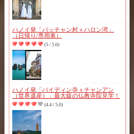
ハノイ発「バッチャン村＋ハロン湾」
（日帰り/専用車）
(5 / 5.0)
ハノイ発「バイディン寺＋チャンアン
（世界遺産）」最大級の仏教寺院見学！
(4.4 / 5.0)