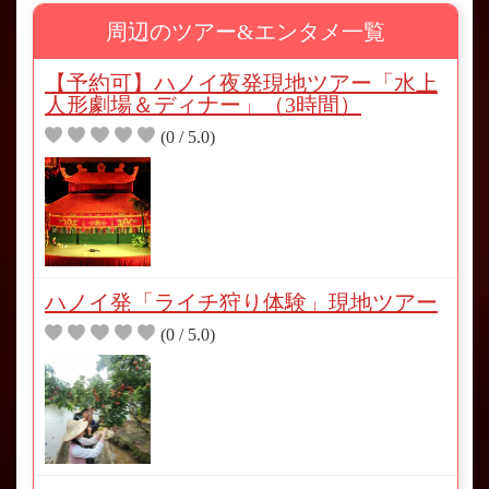
周辺のツアー&エンタメ一覧
【予約可】ハノイ夜発現地ツアー「水上
人形劇場＆ディナー」（3時間）
(0 / 5.0)
ハノイ発「ライチ狩り体験」現地ツアー
(0 / 5.0)