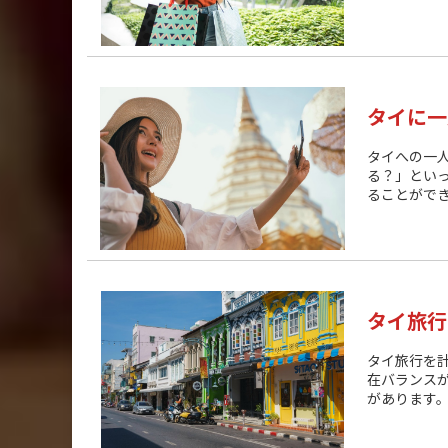
タイに一
タイへの一
る？」とい
ることができ
タイ旅行
タイ旅行を
在バランス
があります。