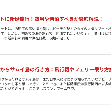
トに新婚旅行！費用や何泊すべきか徹底解説！
ケットは、透明度の高い海と美しいビーチが魅力のタイの人気リゾート地
ます。​しかし、初めての海外旅行で「何泊すればいいの？」「費用はどれ
ト新婚旅行の費用や滞在日数、現地の過ごし...
からサムイ島の行き方：飛行機やフェリー乗り方
コクから行けるサムイ島は、まだ日本人にはあまり知られていないビー
ンコクから乗り継いで行くことができ、また移動手段は飛行機問わず多
ことができます。 ここではスワンナプーム空港...