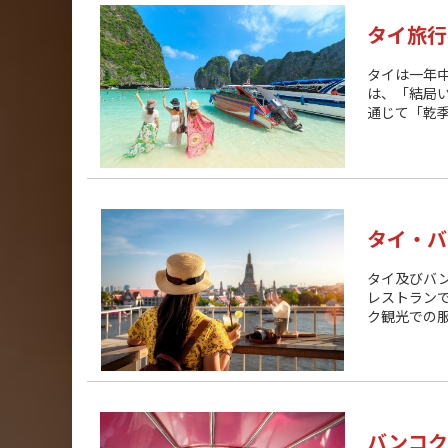
タイ旅行
タイは一年
は、「結局
通じて「乾季
タイ・バ
タイ及びバ
レストラン
ク観光での服
バンコク