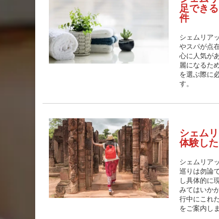
足できる
件
シェムリア
やスパが点
心に人気が
麗になるた
を選ぶ際に
す。
シェムリ
体験した
シェムリア
巡りは勿論
し具体的に
みてはいか
行中にこれ
をご案内し