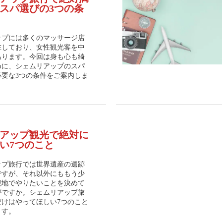
スパ選びの3つの条
ップには多くのマッサージ店
在しており、女性観光客を中
あります。今回は身も心も綺
めに、シェムリアップのスパ
必要な3つの条件をご案内しま
アップ観光で絶対に
い7つのこと
ップ旅行では世界遺産の遺跡
ですが、それ以外にももう少
現地でやりたいことを決めて
がですか。シェムリアップ旅
だけはやってほしい7つのこと
ます。